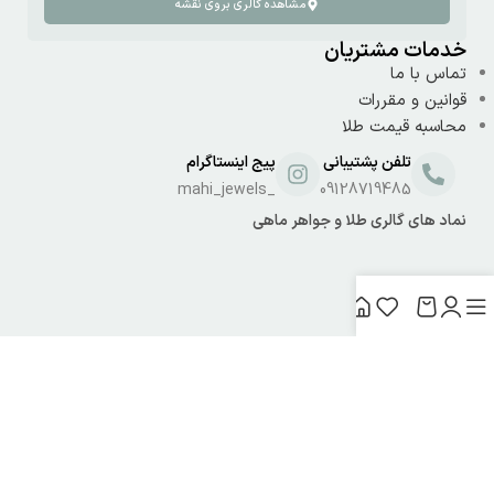
مشاهده گالری بروی نقشه
خدمات مشتریان
تماس با ما
قوانین و مقررات
محاسبه قیمت طلا
تلفن پشتیبانی
پیج اینستاگرام
_mahi_jewels
09128719485
نماد های گالری طلا و جواهر ماهی
بهینه سازی و سئو سایت توسط:
ریتس باکس