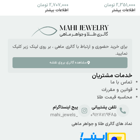
2,351,000
تومان
2,707,000
تومان
0
اطلاعات بیشتر
اطلاعات بیشتر
ا
برای خرید حضوری و ارتباط با گالری ماهی ، بر روی لینک زیر کلیک
نمایید.
مشاهده گالری بروی نقشه
خدمات مشتریان
تماس با ما
قوانین و مقررات
محاسبه قیمت طلا
تلفن پشتیبانی
پیج اینستاگرام
_mahi_jewels
09128719485
نماد های گالری طلا و جواهر ماهی