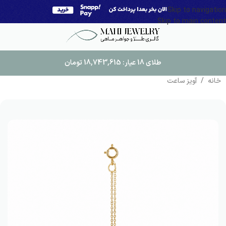
Skip to navigation
Skip to main content
طلای 18 عیار:
18,743,615
تومان
خانه
/
آویز ساعت