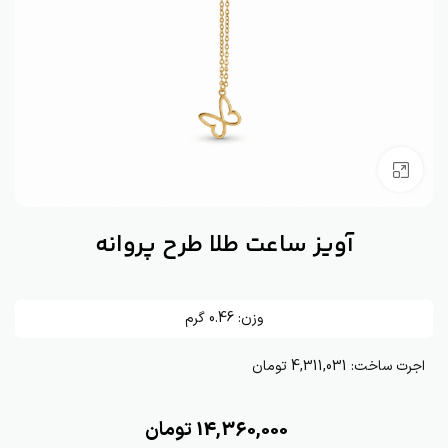
بزرگنمایی تصویر
آویز ساعت طلا طرح ‌پروانه
وزن:
0.46
گرم
اجرت ساخت:
4,311,031 تومان
14,360,000
تومان