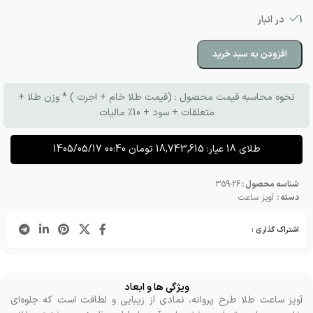
1 در انبار
افزودن به سبد خرید
نحوه محاسبه قیمت محصول : (قیمت طلا خام + اجرت ) * وزن طلا +
متعلقات + سود + 10٪ مالیات
طلای 18 عیار:
18,743,615
تومان
1405/05/17 00:40
شناسه محصول :
26-359
دسته :
آویز ساعت
اشتراک گذاری :
ویژگی ها و ابعاد
آویز ساعت طلا طرح پروانه، نمادی از زیبایی و لطافت است که جلوه‌ای