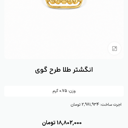
بزرگنمایی تصویر
انگشتر طلا طرح گوی
وزن:
0.75
گرم
اجرت ساخت:
2,981,934 تومان
18,802,000
تومان