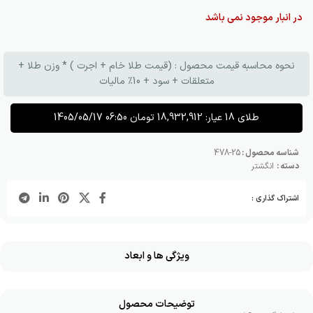
در انبار موجود نمی باشد
نحوه محاسبه قیمت محصول : (قیمت طلا خام + اجرت ) * وزن طلا +
متعلقات + سود + 10٪ مالیات
طلای 18 عیار:
18,932,912
تومان
1405/05/17 06:50
شناسه محصول :
25-478
دسته :
انگشتر
اشتراک گذاری :
ویژگی ها و ابعاد
توضیحات محصول