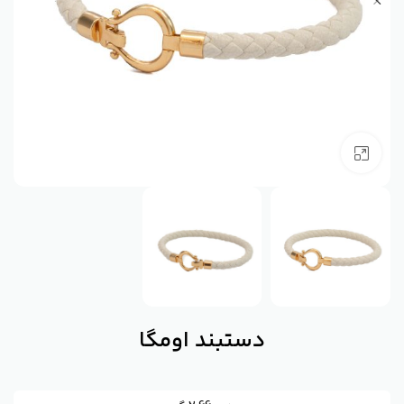
بزرگنمایی تصویر
دستبند اومگا