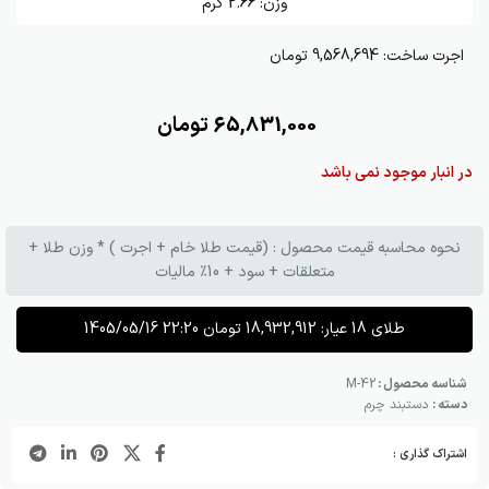
وزن:
2.66
گرم
اجرت ساخت:
9,568,694 تومان
65,831,000
تومان
در انبار موجود نمی باشد
نحوه محاسبه قیمت محصول : (قیمت طلا خام + اجرت ) * وزن طلا +
متعلقات + سود + 10٪ مالیات
طلای 18 عیار:
18,932,912
تومان
1405/05/16 22:20
شناسه محصول :
M-42
دسته :
دستبند چرم
اشتراک گذاری :