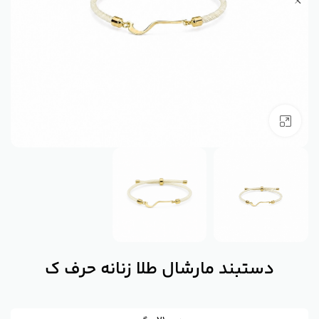
بزرگنمایی تصویر
دستبند مارشال طلا زنانه حرف ک