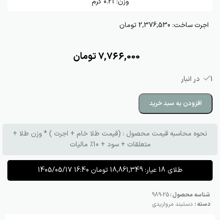
وزن:
0.21
گرم
اجرت ساخت:
2,376,530 تومان
7,766,000
تومان
1 در انبار
افزودن به سبد خرید
نحوه محاسبه قیمت محصول : (قیمت طلا خام + اجرت ) * وزن طلا +
متعلقات + سود + 10٪ مالیات
طلای 18 عیار:
18,861,349
تومان
1405/05/17 16:40
شناسه محصول :
25-989
دسته :
دستبند مرواریدی