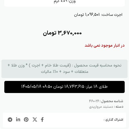
وزن:
0.09
گرم
اجرت ساخت:
1,096,501 تومان
3,670,000
تومان
در انبار موجود نمی باشد
نحوه محاسبه قیمت محصول : (قیمت طلا خام + اجرت ) * وزن طلا +
متعلقات + سود + 10٪ مالیات
طلای 18 عیار:
18,743,615
تومان
1405/05/18 08:50
شناسه محصول :
26-460
دسته :
دستبند مرواریدی
اشتراک گذاری :