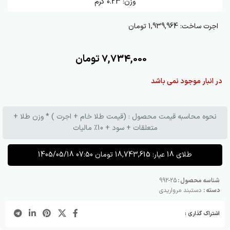
وزن:
0.23
گرم
اجرت ساخت:
1,939,964 تومان
7,734,000
تومان
در انبار موجود نمی باشد
نحوه محاسبه قیمت محصول : (قیمت طلا خام + اجرت ) * وزن طلا +
متعلقات + سود + 10٪ مالیات
طلای 18 عیار:
18,743,615
تومان
1405/05/18 07:50
شناسه محصول :
25-992
دسته :
دستبند مرواریدی
اشتراک گذاری :