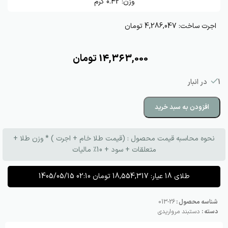
وزن:
0.42
گرم
اجرت ساخت:
4,286,047 تومان
14,363,000
تومان
1 در انبار
افزودن به سبد خرید
نحوه محاسبه قیمت محصول : (قیمت طلا خام + اجرت ) * وزن طلا +
متعلقات + سود + 10٪ مالیات
طلای 18 عیار:
18,554,317
تومان
1405/05/15 02:10
شناسه محصول :
26-013
دسته :
دستبند مرواریدی