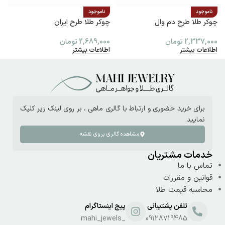
ناموجود
ناموجود
چوکر طلا طرح دم وال
چوکر طلا طرح ایران
پ
2,337,000
تومان
2,689,000
تومان
0
اطلاعات بیشتر
اطلاعات بیشتر
ا
برای خرید حضوری و ارتباط با گالری ماهی ، بر روی لینک زیر کلیک
نمایید.
مشاهده گالری بروی نقشه
خدمات مشتریان
تماس با ما
قوانین و مقررات
محاسبه قیمت طلا
تلفن پشتیبانی
پیج اینستاگرام
_mahi_jewels
09128719485