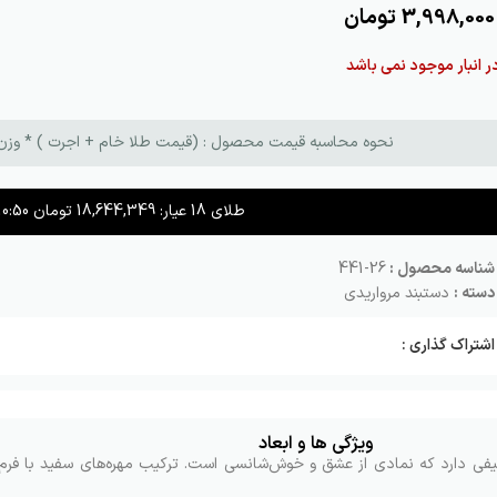
3,998,000
تومان
ر انبار موجود نمی باشد
نحوه محاسبه قیمت محصول : (قیمت طلا خام + اجرت ) * وزن طلا + م
طلای 18 عیار:
18,644,349
تومان
10:50
شناسه محصول :
26-441
دسته :
دستبند مرواریدی
اشتراک گذاری :
ویژگی ها و ابعاد
طیفی دارد که نمادی از عشق و خوش‌شانسی است. ترکیب مهره‌های سفید با فرم