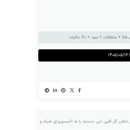
تعلقات + سود + 10٪ مالیات
1405/05/16 
 خاص گل قلبی، این دستبند را به اکسسوری‌ای شیک و