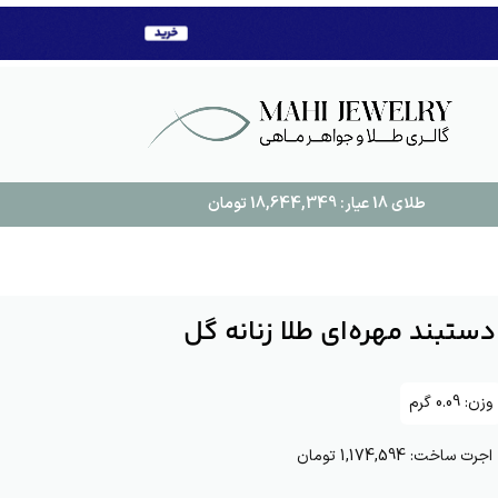
طلای 18 عیار:
18,644,349
تومان
دستبند مهره‌ای طلا زنانه گل
وزن:
0.09
گرم
اجرت ساخت:
1,174,594 تومان