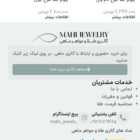
2,346,000
تومان
2,700,000
تومان
0
اطلاعات بیشتر
اطلاعات بیشتر
ا
برای خرید حضوری و ارتباط با گالری ماهی ، بر روی لینک زیر کلیک
نمایید.
مشاهده گالری بروی نقشه
خدمات مشتریان
تماس با ما
قوانین و مقررات
محاسبه قیمت طلا
تلفن پشتیبانی
پیج اینستاگرام
_mahi_jewels
09128719485
نماد های گالری طلا و جواهر ماهی