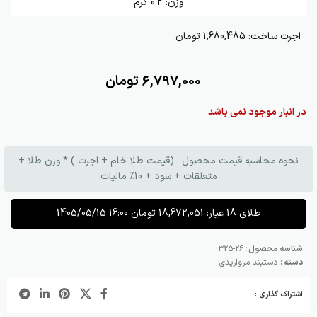
وزن:
0.2
گرم
اجرت ساخت:
1,680,485 تومان
6,797,000
تومان
در انبار موجود نمی باشد
نحوه محاسبه قیمت محصول : (قیمت طلا خام + اجرت ) * وزن طلا +
متعلقات + سود + 10٪ مالیات
طلای 18 عیار:
18,672,051
تومان
1405/05/15 16:00
شناسه محصول :
26-325
دسته :
دستبند مرواریدی
اشتراک گذاری :