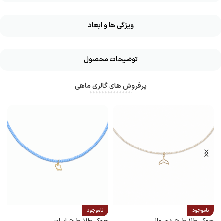
ویژگی ها و ابعاد
توضیحات محصول
پرفروش های گالری ماهی
ناموجود
ناموجود
چوکر طلا طرح دم وال
چوکر طلا طرح ایران
پ