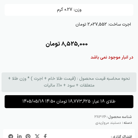
وزن:
0.27
گرم
اجرت ساخت:
2,027,552 تومان
8,525,000
تومان
در انبار موجود نمی باشد
نحوه محاسبه قیمت محصول : (قیمت طلا خام + اجرت ) * وزن طلا +
متعلقات + سود + 10٪ مالیات
طلای 18 عیار:
18,773,625
تومان
1405/05/18 14:50
شناسه محصول :
26-383
دسته :
دستبند مرواریدی
اشتراک گذاری :