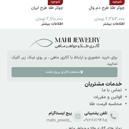
ناموجود
ناموجود
چوکر طلا طرح دم وال
چوکر طلا طرح ایران
پ
2,353,000
تومان
2,710,000
تومان
0
اطلاعات بیشتر
اطلاعات بیشتر
ا
برای خرید حضوری و ارتباط با گالری ماهی ، بر روی لینک زیر کلیک
نمایید.
مشاهده گالری بروی نقشه
خدمات مشتریان
تماس با ما
قوانین و مقررات
محاسبه قیمت طلا
تلفن پشتیبانی
پیج اینستاگرام
_mahi_jewels
09128719485
نماد های گالری طلا و جواهر ماهی