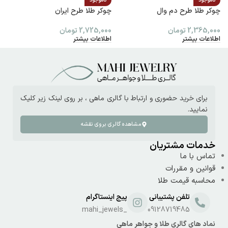
ناموجود
ناموجود
چوکر طلا طرح دم وال
چوکر طلا طرح ایران
پ
2,365,000
تومان
2,725,000
تومان
0
اطلاعات بیشتر
اطلاعات بیشتر
ا
برای خرید حضوری و ارتباط با گالری ماهی ، بر روی لینک زیر کلیک
نمایید.
مشاهده گالری بروی نقشه
خدمات مشتریان
تماس با ما
قوانین و مقررات
محاسبه قیمت طلا
تلفن پشتیبانی
پیج اینستاگرام
_mahi_jewels
09128719485
نماد های گالری طلا و جواهر ماهی