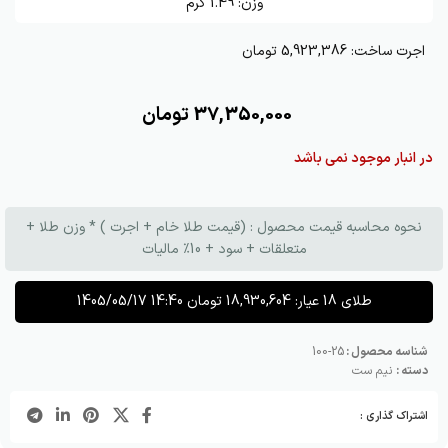
وزن:
1.49
گرم
اجرت ساخت:
5,923,386 تومان
37,350,000
تومان
در انبار موجود نمی باشد
نحوه محاسبه قیمت محصول : (قیمت طلا خام + اجرت ) * وزن طلا +
متعلقات + سود + 10٪ مالیات
طلای 18 عیار:
18,930,604
تومان
1405/05/17 14:40
شناسه محصول :
25-100
دسته :
نیم ست
اشتراک گذاری :