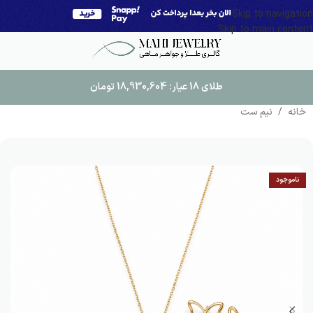
Skip to navigation
Skip to main content
طلای 18 عیار:
18,930,604
تومان
خانه
/
نیم ست
ناموجود