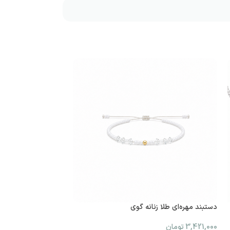
دستبند مهره‌ای طلا زنانه گوی
ناموجود
پرسینگ بینی طلا طرح
3,421,000
تومان