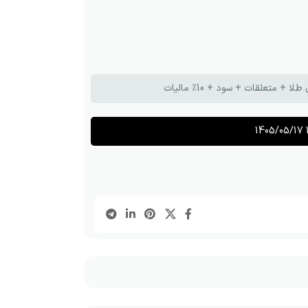
تعلقات + سود + 10٪ مالیات
1405/05/17 