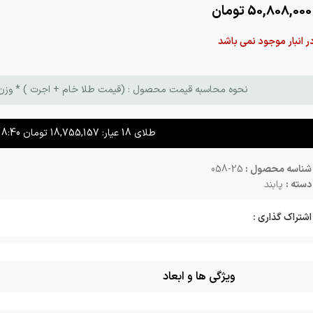
50,808,000
تومان
ر انبار موجود نمی باشد
نحوه محاسبه قیمت محصول : (قیمت طلا خام + اجرت ) * وزن طلا + م
طلای 18 عیار:
18,755,157
تومان
18:40
شناسه محصول :
25-058
دسته :
پابند
اشتراک گذاری :
ویژگی ها و ابعاد