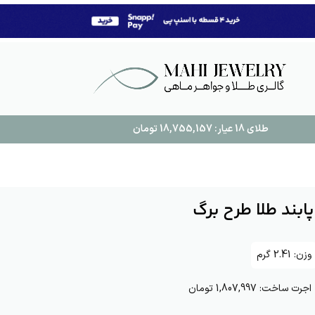
طلای 18 عیار:
18,755,157
تومان
پابند طلا طرح برگ
وزن:
2.41
گرم
اجرت ساخت:
1,807,997 تومان