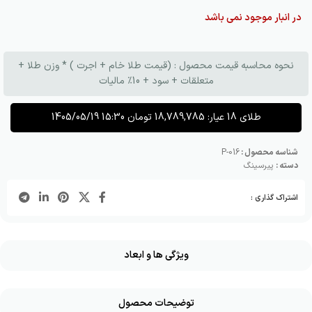
در انبار موجود نمی باشد
نحوه محاسبه قیمت محصول : (قیمت طلا خام + اجرت ) * وزن طلا +
متعلقات + سود + 10٪ مالیات
طلای 18 عیار:
18,789,785
تومان
1405/05/19 15:30
شناسه محصول :
P-016
دسته :
پیرسینگ
اشتراک گذاری :
ویژگی ها و ابعاد
توضیحات محصول