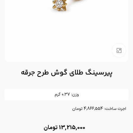
بزرگنمایی تصویر
پیرسینگ طلای گوش طرح جرقه
وزن:
0.37
گرم
اجرت ساخت:
4,866,554 تومان
13,215,000
تومان