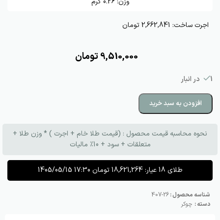
وزن:
0.26
گرم
اجرت ساخت:
2,662,841 تومان
9,510,000
تومان
1 در انبار
افزودن به سبد خرید
نحوه محاسبه قیمت محصول : (قیمت طلا خام + اجرت ) * وزن طلا +
متعلقات + سود + 10٪ مالیات
طلای 18 عیار:
18,621,264
تومان
1405/05/15 17:30
شناسه محصول :
26-407
دسته :
چوکر