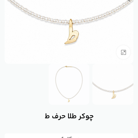
بزرگنمایی تصویر
چوکر طلا حرف ط