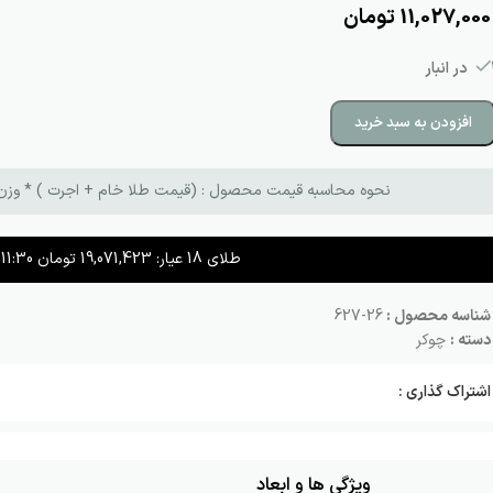
11,027,000
تومان
بار
افزودن به سبد خرید
نحوه محاسبه قیمت محصول : (قیمت طلا خام + اجرت ) * وزن طلا + م
طلای 18 عیار:
19,071,423
تومان
11:30
شناسه محصول :
26-627
دسته :
چوکر
اشتراک گذاری :
ویژگی ها و ابعاد