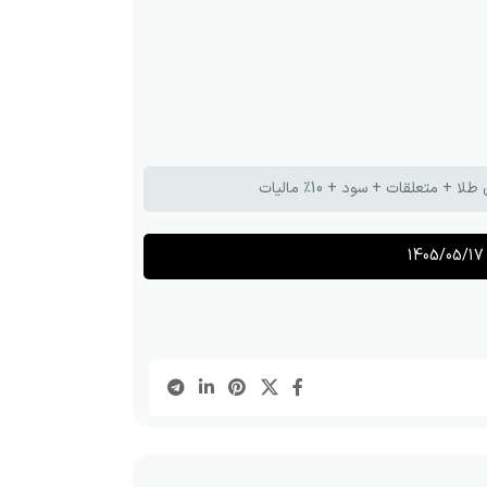
تعلقات + سود + 10٪ مالیات
1405/05/17 