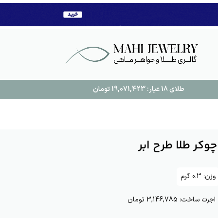
طلای 18 عیار:
19,071,423
تومان
چوکر طلا طرح ابر
وزن:
0.3
گرم
اجرت ساخت:
3,146,785 تومان