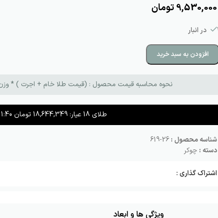
9,530,000
تومان
بار
افزودن به سبد خرید
نحوه محاسبه قیمت محصول : (قیمت طلا خام + اجرت ) * وزن طلا + م
طلای 18 عیار:
18,644,349
تومان
11:40
شناسه محصول :
26-619
دسته :
چوکر
اشتراک گذاری :
ویژگی ها و ابعاد