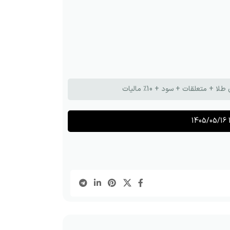
تعلقات + سود + 10٪ مالیات
1405/05/16 