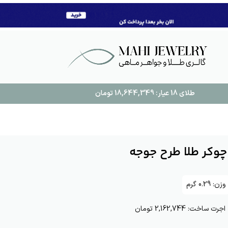
طلای 18 عیار:
18,644,349
تومان
چوکر طلا طرح جوجه
وزن:
0.29
گرم
اجرت ساخت:
2,162,744 تومان