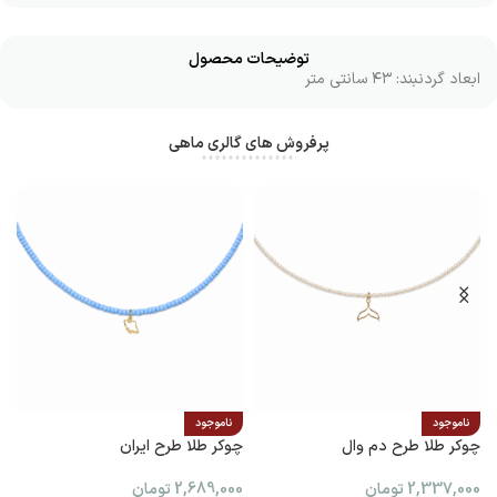
توضیحات محصول
ابعاد گردنبند: ۴۳ سانتی متر
پرفروش های گالری ماهی
ناموجود
ناموجود
چوکر طلا طرح دم وال
چوکر طلا طرح ایران
پ
2,337,000
تومان
2,689,000
تومان
0