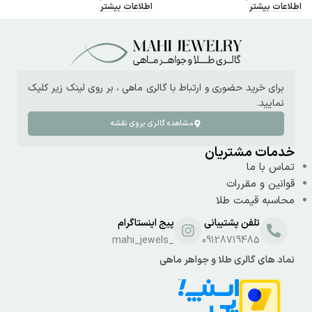
اطلاعات بیشتر
اطلاعات بیشتر
ا
برای خرید حضوری و ارتباط با گالری ماهی ، بر روی لینک زیر کلیک
نمایید.
مشاهده گالری بروی نقشه
خدمات مشتریان
تماس با ما
قوانین و مقررات
محاسبه قیمت طلا
تلفن پشتیبانی
پیج اینستاگرام
_mahi_jewels
09128719485
نماد های گالری طلا و جواهر ماهی