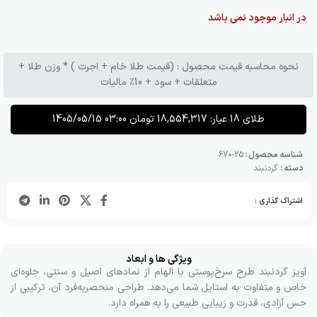
در انبار موجود نمی باشد
نحوه محاسبه قیمت محصول : (قیمت طلا خام + اجرت ) * وزن طلا +
متعلقات + سود + 10٪ مالیات
طلای 18 عیار:
18,554,317
تومان
1405/05/15 03:00
شناسه محصول :
25-670
دسته :
گردنبند
اشتراک گذاری :
ویژگی ها و ابعاد
آویز گردنبند طرح سرخ‌پوستی با الهام از نمادهای اصیل و سنتی، جلوه‌ای
خاص و متفاوت به استایل شما می‌دهد. طراحی منحصربه‌فرد آن، ترکیبی از
حس آزادی، قدرت و زیبایی طبیعی را به همراه دارد.