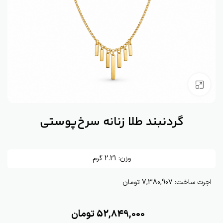
بزرگنمایی تصویر
گردنبند طلا زنانه سرخ‌پوستی
وزن:
2.21
گرم
اجرت ساخت:
7,380,907 تومان
52,849,000
تومان