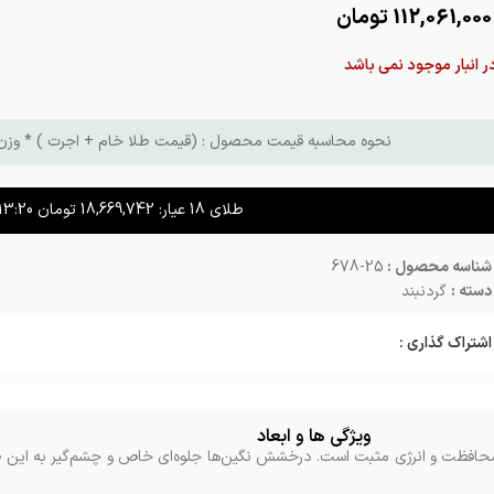
112,061,000
تومان
ر انبار موجود نمی باشد
نحوه محاسبه قیمت محصول : (قیمت طلا خام + اجرت ) * وزن طلا + م
طلای 18 عیار:
18,669,742
تومان
13:20
شناسه محصول :
25-678
دسته :
گردنبند
اشتراک گذاری :
ویژگی ها و ابعاد
محافظت و انرژی مثبت است. درخشش نگین‌ها جلوه‌ای خاص و چشم‌گیر به این ط