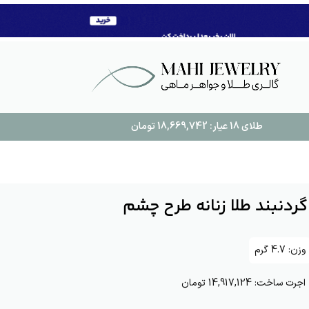
طلای 18 عیار:
18,669,742
تومان
گردنبند طلا زنانه طرح چشم
وزن:
4.7
گرم
اجرت ساخت:
14,917,124 تومان