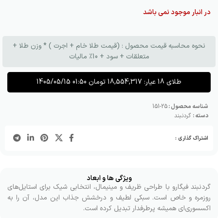
در انبار موجود نمی باشد
نحوه محاسبه قیمت محصول : (قیمت طلا خام + اجرت ) * وزن طلا +
متعلقات + سود + 10٪ مالیات
طلای 18 عیار:
18,554,317
تومان
1405/05/15 01:50
شناسه محصول :
25-151
دسته :
گردنبند
اشتراک گذاری :
ویژگی ها و ابعاد
گردنبند فیگارو با طراحی ظریف و مینیمال، انتخابی شیک برای استایل‌های
روزمره و خاص است. سبکی لطیف و درخشش جذاب این مدل، آن را به
اکسسوری‌ای همیشه پرطرفدار تبدیل کرده است.