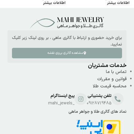
اطلاعات بیشتر
اطلاعات بیشتر
ا
برای خرید حضوری و ارتباط با گالری ماهی ، بر روی لینک زیر کلیک
نمایید.
مشاهده گالری بروی نقشه
خدمات مشتریان
تماس با ما
قوانین و مقررات
محاسبه قیمت طلا
تلفن پشتیبانی
پیج اینستاگرام
_mahi_jewels
09128719485
نماد های گالری طلا و جواهر ماهی