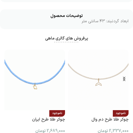
توضیحات محصول
ابعاد گردنبند: ۴۳ سانتی متر
پرفروش های گالری ماهی
ناموجود
ناموجود
چوکر طلا طرح دم وال
چوکر طلا طرح ایران
پ
2,337,000
تومان
2,689,000
تومان
0