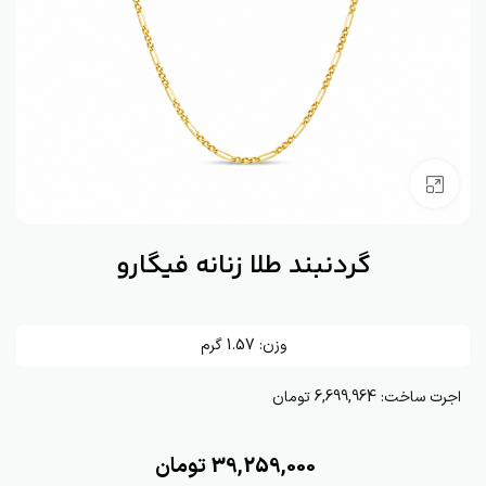
بزرگنمایی تصویر
گردنبند طلا زنانه فیگارو
وزن:
1.57
گرم
اجرت ساخت:
6,699,964 تومان
39,259,000
تومان