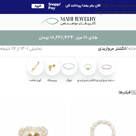
Skip to navigation
Skip to main content
طلای 18 عیار:
18,667,434
تومان
خانه
/
انگشتر مرواریدی
نمایش 1–12 از 17 نتیجه
دستبند مرواریدی
انگشتر مرواریدی
چوکر
پیرسینگ
آویز ساعت
فیلترها