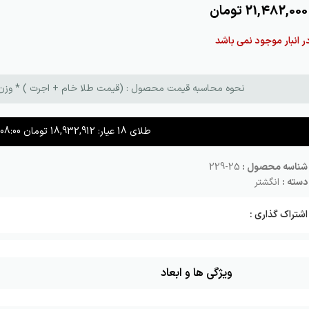
21,482,000
تومان
ر انبار موجود نمی باشد
نحوه محاسبه قیمت محصول : (قیمت طلا خام + اجرت ) * وزن طلا + م
طلای 18 عیار:
18,932,912
تومان
08:00
شناسه محصول :
25-229
دسته :
انگشتر
اشتراک گذاری :
ویژگی ها و ابعاد