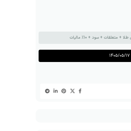
تعلقات + سود + 10٪ مالیات
1405/05/17 