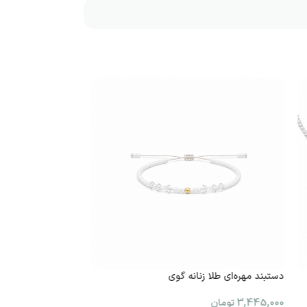
دستبند مهره‌ای طلا زنانه گوی
ناموجود
پرسینگ بینی طلا طرح
3,445,000
تومان