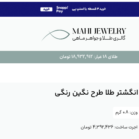
طلای 18 عیار:
18,932,912
تومان
انگشتر طلا طرح نگین رنگی
وزن:
0.8
گرم
اجرت ساخت:
4,392,436 تومان