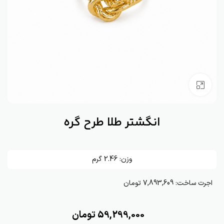
بزرگنمایی تصویر
انگشتر طلا طرح گره
وزن:
2.46
گرم
اجرت ساخت:
7,893,609 تومان
59,299,000
تومان