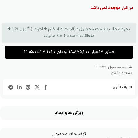
در انبار موجود نمی باشد
نحوه محاسبه قیمت محصول : (قیمت طلا خام + اجرت ) * وزن طلا +
متعلقات + سود + 10٪ مالیات
طلای 18 عیار:
18,875,200
تومان
1405/05/18 10:20
شناسه محصول :
25-213
دسته :
انگشتر
اشتراک گذاری :
ویژگی ها و ابعاد
توضیحات محصول