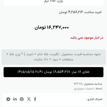
وزن:
0.51
گرم
اجرت ساخت:
4,258,216 تومان
16,247,000
تومان
در انبار موجود نمی باشد
نحوه محاسبه قیمت محصول : (قیمت طلا خام + اجرت ) * وزن طلا +
متعلقات + سود + 10٪ مالیات
طلای 18 عیار:
18,554,317
تومان
1405/05/15 20:40
شناسه محصول :
25-924
دسته :
دستبند مرواریدی
اشتراک گذاری :