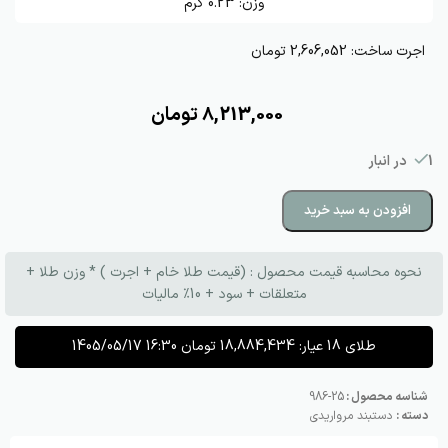
وزن:
0.23
گرم
اجرت ساخت:
2,606,052 تومان
8,213,000
تومان
1 در انبار
افزودن به سبد خرید
نحوه محاسبه قیمت محصول : (قیمت طلا خام + اجرت ) * وزن طلا +
متعلقات + سود + 10٪ مالیات
طلای 18 عیار:
18,884,434
تومان
1405/05/17 16:30
شناسه محصول :
25-986
دسته :
دستبند مرواریدی