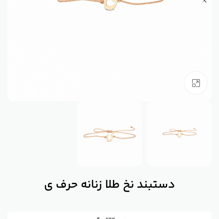
بزرگنمایی تصویر
دستبند نخ طلا زنانه حرف ی