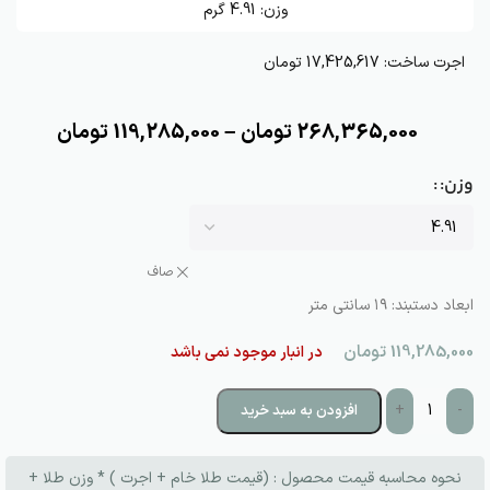
وزن:
4.91
گرم
اجرت ساخت:
17,425,617 تومان
268,365,000
تومان
–
119,285,000
تومان
وزن:
صاف
ابعاد دستبند: ۱۹ سانتی متر
119,285,000
تومان
در انبار موجود نمی باشد
+
-
افزودن به سبد خرید
نحوه محاسبه قیمت محصول : (قیمت طلا خام + اجرت ) * وزن طلا +