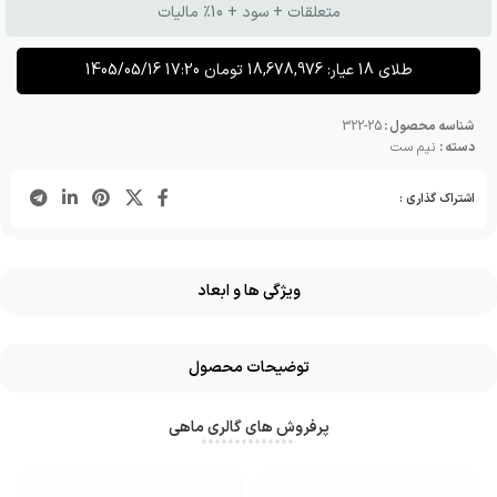
متعلقات + سود + 10٪ مالیات
طلای 18 عیار:
18,678,976
تومان
1405/05/16 17:20
شناسه محصول :
25-322
دسته :
نیم ست
اشتراک گذاری :
ویژگی ها و ابعاد
توضیحات محصول
پرفروش های گالری ماهی