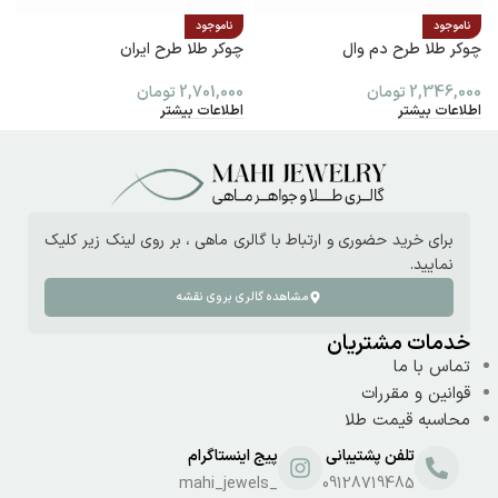
ناموجود
ناموجود
چوکر طلا طرح دم وال
چوکر طلا طرح ایران
پ
2,346,000
تومان
2,701,000
تومان
0
اطلاعات بیشتر
اطلاعات بیشتر
ا
برای خرید حضوری و ارتباط با گالری ماهی ، بر روی لینک زیر کلیک
نمایید.
مشاهده گالری بروی نقشه
خدمات مشتریان
تماس با ما
قوانین و مقررات
محاسبه قیمت طلا
تلفن پشتیبانی
پیج اینستاگرام
_mahi_jewels
09128719485