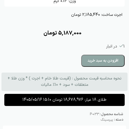
وزن:
0.13
گرم
اجرت ساخت:
2,185,440 تومان
5,187,000
تومان
1 در انبار
افزودن به سبد خرید
نحوه محاسبه قیمت محصول : (قیمت طلا خام + اجرت ) * وزن طلا +
متعلقات + سود + 10٪ مالیات
طلای 18 عیار:
18,678,976
تومان
1405/05/16 15:10
شناسه محصول :
P-033
دسته :
پیرسینگ