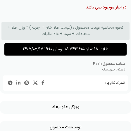
در انبار موجود نمی باشد
نحوه محاسبه قیمت محصول : (قیمت طلا خام + اجرت ) * وزن طلا +
متعلقات + سود + 10٪ مالیات
طلای 18 عیار:
18,743,615
تومان
1405/05/17 19:10
شناسه محصول :
P-021
دسته :
پیرسینگ
اشتراک گذاری :
ویژگی ها و ابعاد
توضیحات محصول