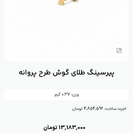
بزرگنمایی تصویر
پیرسینگ طلای گوش طرح پروانه
وزن:
0.37
گرم
اجرت ساخت:
4,854,596 تومان
13,183,000
تومان