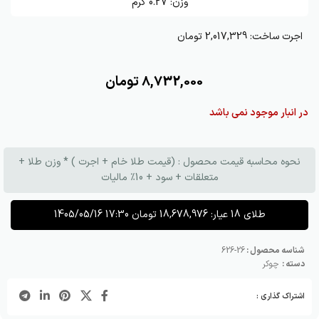
وزن:
0.27
گرم
اجرت ساخت:
2,017,329 تومان
8,732,000
تومان
در انبار موجود نمی باشد
نحوه محاسبه قیمت محصول : (قیمت طلا خام + اجرت ) * وزن طلا +
متعلقات + سود + 10٪ مالیات
طلای 18 عیار:
18,678,976
تومان
1405/05/16 17:30
شناسه محصول :
26-626
دسته :
چوکر
اشتراک گذاری :