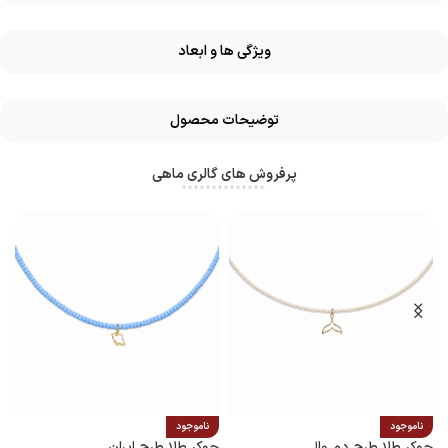
ویژگی ها و ابعاد
توضیحات محصول
پرفروش های گالری ماهی
ناموجود
ناموجود
چوکر طلا طرح دم وال
چوکر طلا طرح ایران
پ