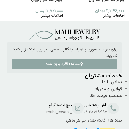
2,346,000
تومان
2,701,000
تومان
0
اطلاعات بیشتر
اطلاعات بیشتر
ا
برای خرید حضوری و ارتباط با گالری ماهی ، بر روی لینک زیر کلیک
نمایید.
مشاهده گالری بروی نقشه
خدمات مشتریان
تماس با ما
قوانین و مقررات
محاسبه قیمت طلا
تلفن پشتیبانی
پیج اینستاگرام
_mahi_jewels
09128719485
نماد های گالری طلا و جواهر ماهی