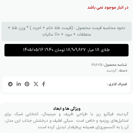
در انبار موجود نمی باشد
نحوه محاسبه قیمت محصول : (قیمت طلا خام + اجرت ) * وزن طلا +
متعلقات + سود + 10٪ مالیات
طلای 18 عیار:
18,909,827
تومان
1405/05/16 19:40
شناسه محصول :
25-688
دسته :
گردنبند
اشتراک گذاری :
ویژگی ها و ابعاد
گردنبند فیگارو ریز با طراحی ظریف و مینیمال، انتخابی شیک برای
استایل‌های روزمره و خاص است . سبکی لطیف و درخشش جذاب این مدل،
آن را به اکسسوری‌ای همیشه پرطرفدار تبدیل کرده است.