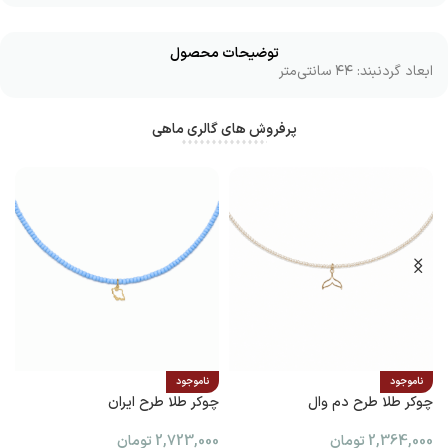
توضیحات محصول
ابعاد گردنبند: ۴۴ سانتی‌متر
پرفروش های گالری ماهی
ناموجود
ناموجود
چوکر طلا طرح دم وال
چوکر طلا طرح ایران
پ
2,364,000
تومان
2,723,000
تومان
0