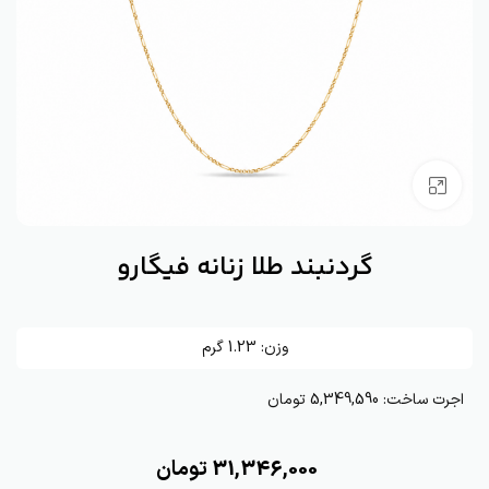
بزرگنمایی تصویر
گردنبند طلا زنانه فیگارو
وزن:
1.23
گرم
اجرت ساخت:
5,349,590 تومان
31,346,000
تومان