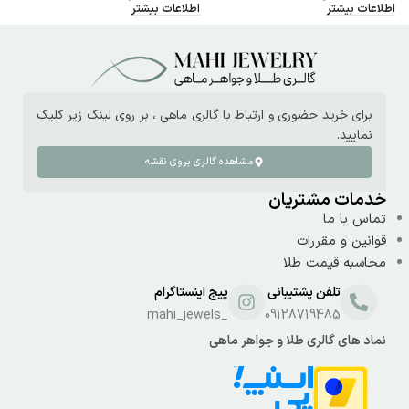
اطلاعات بیشتر
اطلاعات بیشتر
ا
برای خرید حضوری و ارتباط با گالری ماهی ، بر روی لینک زیر کلیک
نمایید.
مشاهده گالری بروی نقشه
خدمات مشتریان
تماس با ما
قوانین و مقررات
محاسبه قیمت طلا
تلفن پشتیبانی
پیج اینستاگرام
_mahi_jewels
09128719485
نماد های گالری طلا و جواهر ماهی