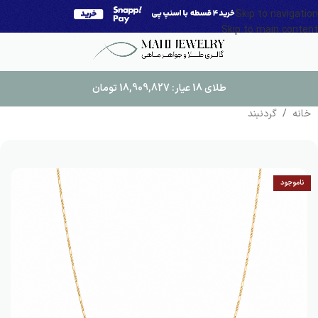
Skip to navigation
Skip to main content
طلای 18 عیار:
18,909,827
تومان
خانه
/
گردنبند
ناموجود