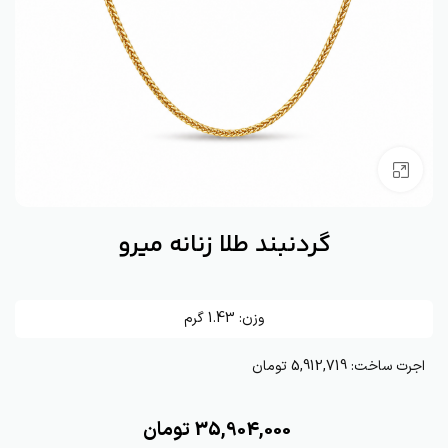
بزرگنمایی تصویر
گردنبند طلا زنانه میرو
وزن:
1.43
گرم
اجرت ساخت:
5,912,719 تومان
35,904,000
تومان