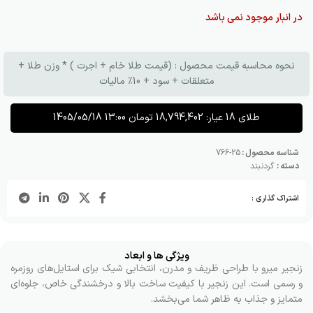
در انبار موجود نمی باشد
نحوه محاسبه قیمت محصول : (قیمت طلا خام + اجرت ) * وزن طلا +
متعلقات + سود + 10٪ مالیات
طلای 18 عیار:
18,794,402
تومان
1405/05/18 13:00
شناسه محصول :
25-766
دسته :
گردنبند
اشتراک گذاری :
ویژگی ها و ابعاد
زنجیر میرو با طراحی ظریف و مدرن، انتخابی شیک برای استایل‌های روزمره
و رسمی است. این زنجیر با کیفیت ساخت بالا و درخشندگی خاص، جلوه‌ای
متمایز و جذاب به ظاهر شما می‌بخشد.