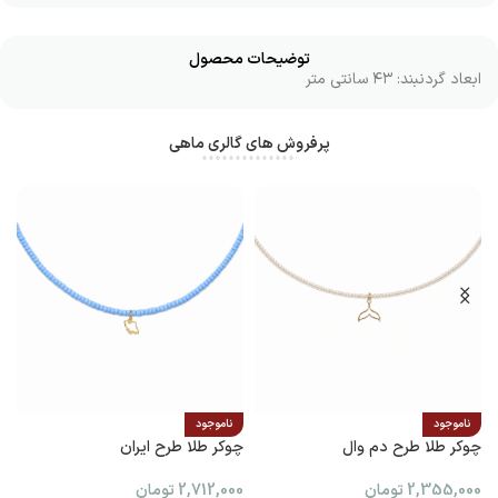
توضیحات محصول
ابعاد گردنبند: ۴۳ سانتی متر
پرفروش های گالری ماهی
ناموجود
ناموجود
چوکر طلا طرح دم وال
چوکر طلا طرح ایران
پ
2,355,000
تومان
2,712,000
تومان
0