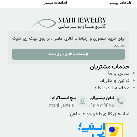
اطلاعات بیشتر
اطلاعات بیشتر
ا
برای خرید حضوری و ارتباط با گالری ماهی ، بر روی لینک زیر کلیک
نمایید.
مشاهده گالری بروی نقشه
خدمات مشتریان
تماس با ما
قوانین و مقررات
محاسبه قیمت طلا
تلفن پشتیبانی
پیج اینستاگرام
_mahi_jewels
09128719485
نماد های گالری طلا و جواهر ماهی